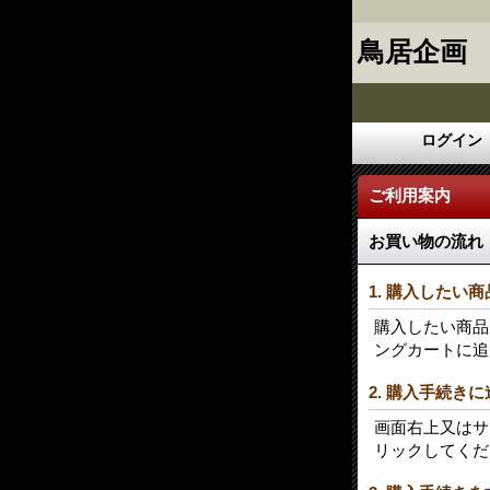
鳥居企画
ログイン
ご利用案内
お買い物の流れ
1. 購入したい
購入したい商品
ングカートに追
2. 購入手続き
画面右上又はサ
リックしてくだ