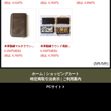
(税込
:
4,510円)
(税込
:
6,765円)
(税込
:
6,996円)
本革額縁マルチラウンドバース 全2色
本革額縁ラウンド長財布 全2色
6,150円
(税別)
6,150円
(税別)
(税込
:
6,765円)
(税込
:
6,765円)
(5件/5件)
ホーム
|
ショッピングカート
特定商取引法表示
|
ご利用案内
PCサイト