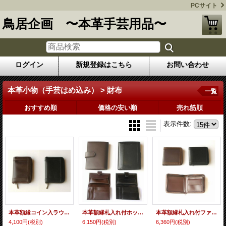
PCサイト
鳥居企画 〜本革手芸用品〜
ログイン
新規登録はこちら
お問い合わせ
本革小物（手芸はめ込み） > 財布
一覧
おすすめ順
価格の安い順
売れ筋順
表示件数
:
本革額縁コイン入ラウンドバース 全2色
本革額縁札入れ付ホック二つ折りバース 全2色
本革額縁札入れ付ファスナー二つ折りバース 全2色
4,100円
(税別)
6,150円
(税別)
6,360円
(税別)