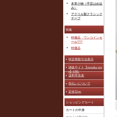
本革小物（手芸はめ込
み）
アクリル製クラシック
テープ
特集
特価品 ワンコインセ
ール!!!!!
特価品
特定商取引法表示
姉妹サイト【monaka stor
e】URL
送料早見表
先払いについて
定休日etc
ショッピングカート
カートの中身