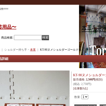
!!!!!
芸用品〜
商品検索
:
｜ ショルダー持ち手 >
本革
｜
KT-90ヌメショルダーゴールド金具
品詳細
KT-90ヌメショルダ
販売価格
:
2,500円
(税別)
(税込
:
2,750円
)
[在庫数9点]
数量
: