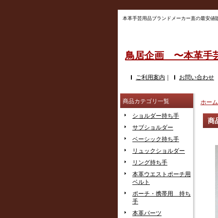
本革手芸用品ブランドメーカー直の最安値販売!!
鳥居企画 〜本革手
ご利用案内
｜
お問い合わせ
商品カテゴリ一覧
ホーム
ショルダー持ち手
商
サブショルダー
ベーシック持ち手
リュックショルダー
リング持ち手
本革ウエストポーチ用
ベルト
ポーチ・携帯用 持ち
手
本革パーツ