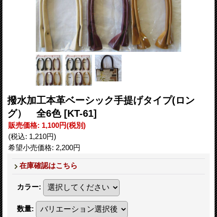
撥水加工本革ベーシック手提げタイプ(ロン
グ） 全6色
[KT-61]
販売価格
:
1,100円
(税別)
(税込
:
1,210円
)
希望小売価格
:
2,200円
在庫確認はこちら
カラー
:
数量
: