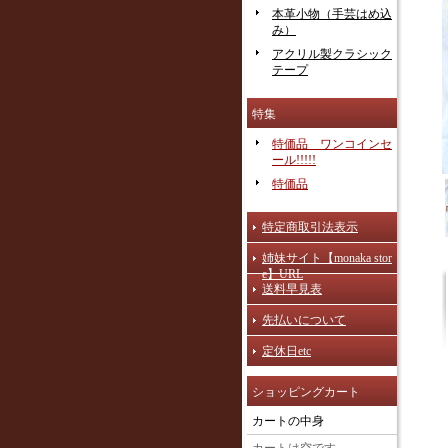
本革小物（手芸はめ込
み）
アクリル製クラシック
テープ
特集
特価品 ワンコインセ
ール!!!!!
特価品
特定商取引法表示
姉妹サイト【monaka stor
e】URL
送料早見表
先払いについて
定休日etc
ショッピングカート
カートの中身