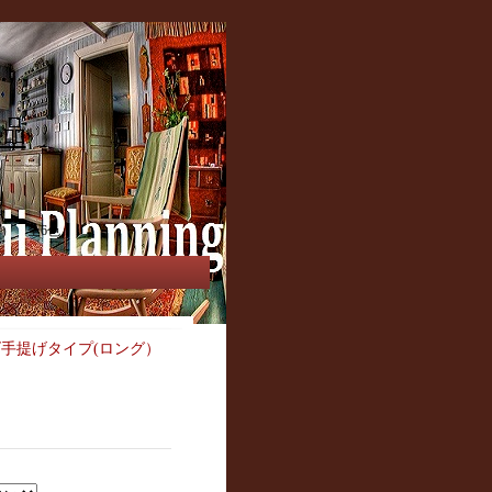
） 全6色
手提げタイプ(ロング）