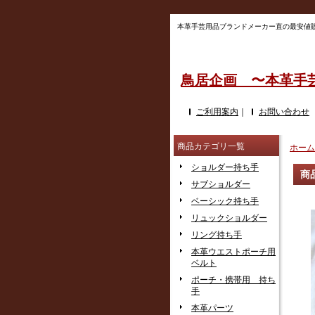
本革手芸用品ブランドメーカー直の最安値販売!!
鳥居企画 〜本革手
ご利用案内
｜
お問い合わせ
商品カテゴリ一覧
ホーム
ショルダー持ち手
商
サブショルダー
ベーシック持ち手
リュックショルダー
リング持ち手
本革ウエストポーチ用
ベルト
ポーチ・携帯用 持ち
手
本革パーツ