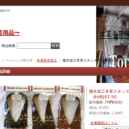
!!!!!
芸用品〜
商品検索
:
｜ ベーシック持ち手 >
本革防水加工
｜
撥水加工本革スタッズ手提げタイプ(ロング
品詳細
撥水加工本革スタッズ
全6色
[
KT-56
]
販売価格
:
774円
(税別)
(税込
:
851円
)
希望小売価格
:
1,290円
在庫確認はこちら