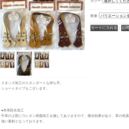
カラー
:
数量
:
｜
スタッズ加工のスタンダートな持ち手。
ショートタイプもございます。
●本革防水加工
牛革の上部にウレタン樹脂加工を施してありますので、撥水効果があり、革の色落
強い素材となっております。