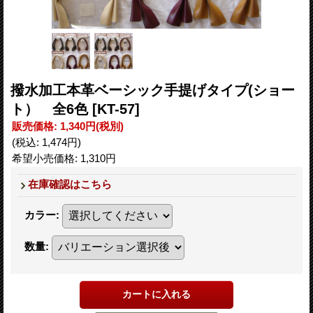
撥水加工本革ベーシック手提げタイプ(ショー
ト） 全6色
[KT-57]
販売価格
:
1,340円
(税別)
(税込
:
1,474円
)
希望小売価格
:
1,310円
在庫確認はこちら
カラー
:
数量
: